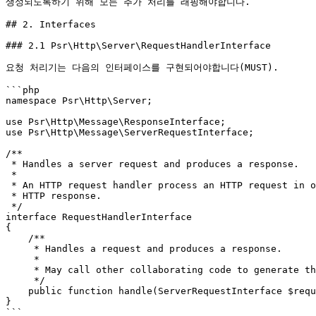
생성되도록하기 위해 모든 추가 처리를 래핑해야합니다.

## 2. Interfaces

### 2.1 Psr\Http\Server\RequestHandlerInterface

요청 처리기는 다음의 인터페이스를 구현되어야합니다(MUST).

```php

namespace Psr\Http\Server;

use Psr\Http\Message\ResponseInterface;

use Psr\Http\Message\ServerRequestInterface;

/**

 * Handles a server request and produces a response.

 *

 * An HTTP request handler process an HTTP request in order to produce an

 * HTTP response.

 */

interface RequestHandlerInterface

{

    /**

     * Handles a request and produces a response.

     *

     * May call other collaborating code to generate the response.

     */

    public function handle(ServerRequestInterface $request): ResponseInterface;

}

```
