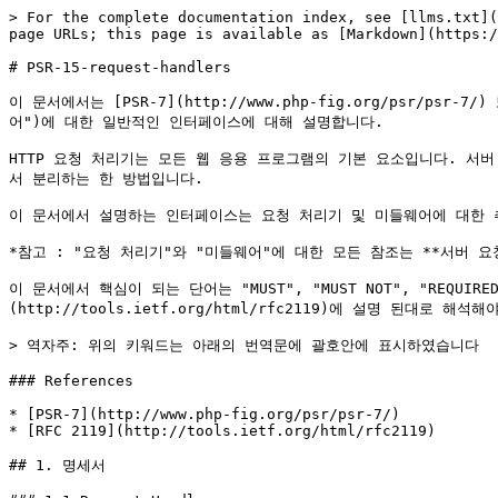
> For the complete documentation index, see [llms.txt](
page URLs; this page is available as [Markdown](https:/
# PSR-15-request-handlers

이 문서에서는 [PSR-7](http://www.php-fig.org/psr/p
어")에 대한 일반적인 인터페이스에 대해 설명합니다.

HTTP 요청 처리기는 모든 웹 응용 프로그램의 기본 요소입니다. 서
서 분리하는 한 방법입니다.

이 문서에서 설명하는 인터페이스는 요청 처리기 및 미들웨어에 대한 
*참고 : "요청 처리기"와 "미들웨어"에 대한 모든 참조는 **서버 요청
이 문서에서 핵심이 되는 단어는 "MUST", "MUST NOT", "REQUIRED", 
(http://tools.ietf.org/html/rfc2119)에 설명 된대로 해석해
> 역자주: 위의 키워드는 아래의 번역문에 괄호안에 표시하였습니다

### References

* [PSR-7](http://www.php-fig.org/psr/psr-7/)

* [RFC 2119](http://tools.ietf.org/html/rfc2119)

## 1. 명세서
