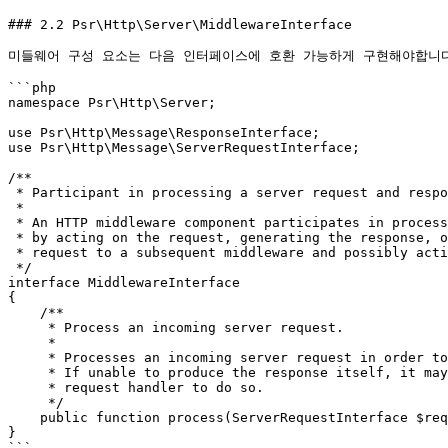
### 2.2 Psr\Http\Server\MiddlewareInterface

미들웨어 구성 요소는 다음 인터페이스에 호환 가능하게 구현해야합니다(M
```php

namespace Psr\Http\Server;

use Psr\Http\Message\ResponseInterface;

use Psr\Http\Message\ServerRequestInterface;

/**

 * Participant in processing a server request and response.

 *

 * An HTTP middleware component participates in processing an HTTP message:

 * by acting on the request, generating the response, or forwarding the

 * request to a subsequent middleware and possibly acting on its response.

 */

interface MiddlewareInterface

{

    /**

     * Process an incoming server request.

     *

     * Processes an incoming server request in order to produce a response.

     * If unable to produce the response itself, it may delegate to the provided

     * request handler to do so.

     */

    public function process(ServerRequestInterface $request, RequestHandlerInterface $handler): ResponseInterface;

}
