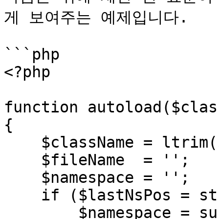
게 보여주는 예제입니다.

```php

<?php

function autoload($clas
{

    $className = ltrim($className, '\\');

    $fileName  = '';

    $namespace = '';

    if ($lastNsPos = strrpos($className, '\\')) {

        $namespace = substr($className, 0, 