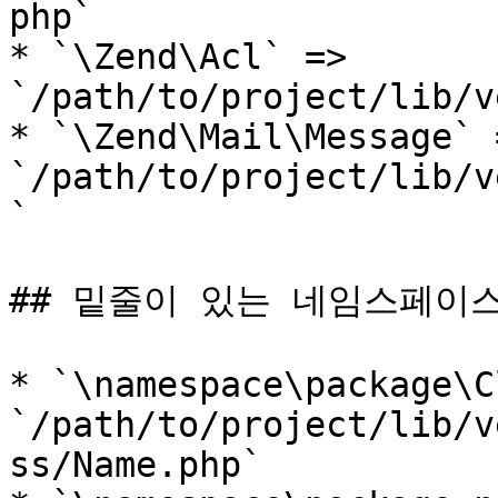
php`

* `\Zend\Acl` => 
`/path/to/project/lib/v
* `\Zend\Mail\Message` =
`/path/to/project/lib/v
`

## 밑줄이 있는 네임스페이스
* `\namespace\package\C
`/path/to/project/lib/v
ss/Name.php`
