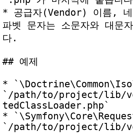
* 공급자(Vendor) 이름,
파벳 문자는 소문자와 대문자
다.

## 예제

* `\Doctrine\Common\Iso
`/path/to/project/lib/v
tedClassLoader.php`

* `\Symfony\Core\Reques
`/path/to/project/lib/v