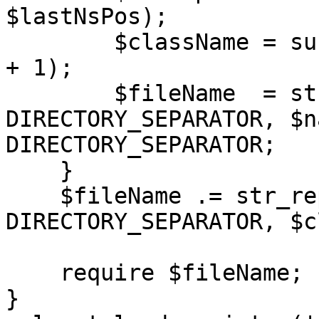
$lastNsPos);

        $className = substr($className, $lastNsPos 
+ 1);

        $fileName  = str_replace('\\', 
DIRECTORY_SEPARATOR, $n
DIRECTORY_SEPARATOR;

    }

    $fileName .= str_replace('_', 
DIRECTORY_SEPARATOR, $c
    require $fileName;

}
