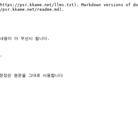
https://psr.kkame.net/llms.txt). Markdown versions of do
/psr.kkame.net/readme.md).

의 내용이 더 우선시 됩니다.


